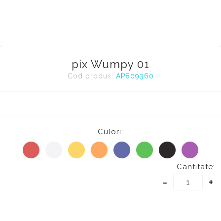
pix Wumpy 01
Cod produs:
AP809360
Culori:
Cantitate:
-
+