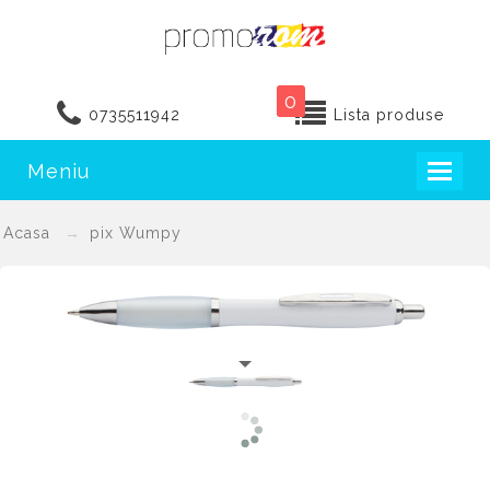
0
0735511942
Lista produse
Meniu
Toggl
naviga
Acasa
pix Wumpy