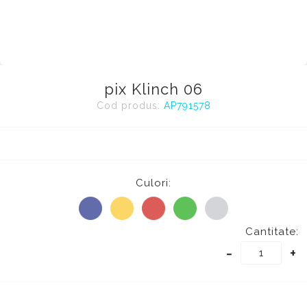
pix Klinch 06
Cod produs:
AP791578
Culori:
Cantitate:
-
+