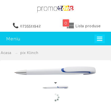
0
0735511942
Lista produse
Meniu
Toggl
naviga
Acasa
pix Klinch