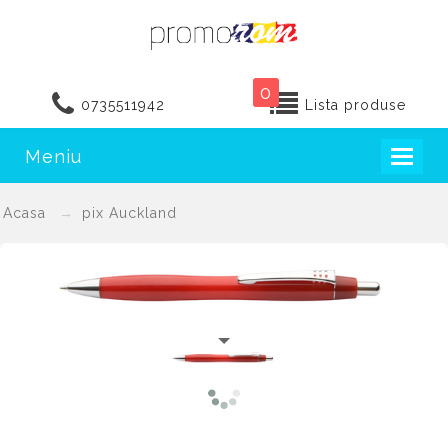
0
0735511942
Lista produse
Meniu
Toggl
naviga
Acasa
pix Auckland