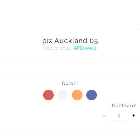
pix Auckland 05
Cod produs:
AP805950
Culori:
Cantitate:
-
+