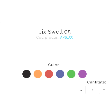
pix Swell 05
Cod produs:
AP6155
Culori:
Cantitate:
-
+