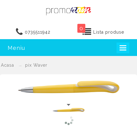
0
0735511942
Lista produse
Meniu
Toggl
naviga
Acasa
pix Waver