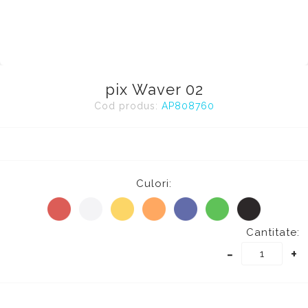
pix Waver 02
Cod produs:
AP808760
Culori:
Cantitate:
-
+