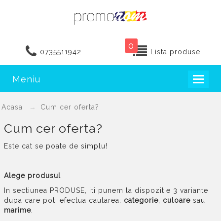
0
0735511942
Lista produse
Meniu
Toggl
naviga
Acasa
Cum cer oferta?
Cum cer oferta?
Este cat se poate de simplu!
Alege produsul
In sectiunea PRODUSE, iti punem la dispozitie 3 variante
dupa care poti efectua cautarea:
categorie
,
culoare
sau
marime
.