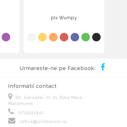
pix Wumpy
pix
Urmareste-ne pe Facebook:
Informatii contact
Str. Garoafei, nr, 21, Baia Mare,
Maramures
0735511942
office@promorom.ro