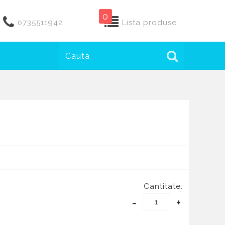
0
0735511942
Lista produse
Cantitate:
-
+