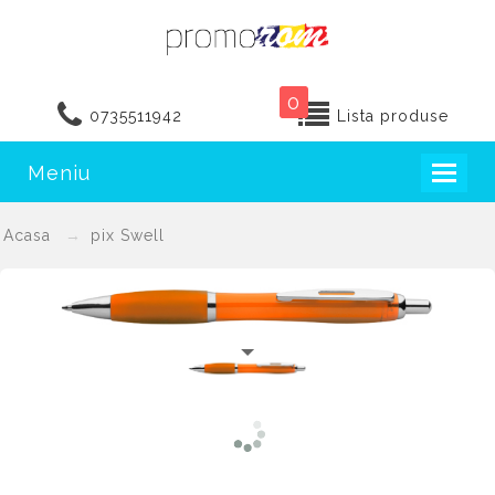
0
0735511942
Lista produse
Meniu
Toggl
naviga
Acasa
pix Swell