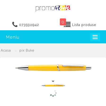
0
0735511942
Lista produse
Meniu
Toggl
naviga
Acasa
pix Buke