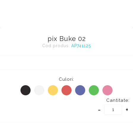
pix Buke 02
Cod produs:
AP741125
Culori:
Cantitate:
-
+