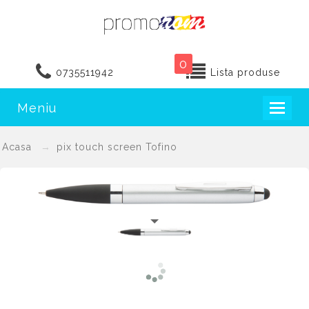
0
0735511942
Lista produse
Meniu
Toggl
naviga
Acasa
pix touch screen Tofino