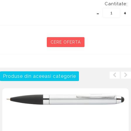
Cantitate:
-
+
CERE OFERTA
Produse din aceeasi categorie