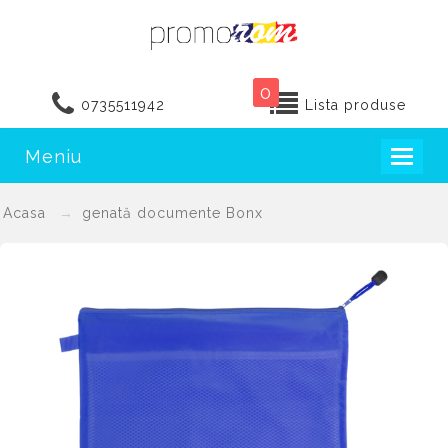
0
0735511942
Lista produse
Meniu
Toggl
naviga
Acasa
genată documente Bonx