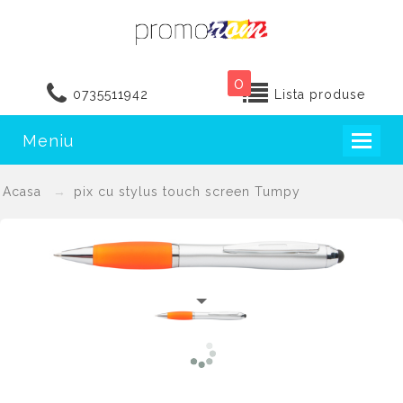
0
0735511942
Lista produse
Meniu
Toggl
naviga
Acasa
pix cu stylus touch screen Tumpy