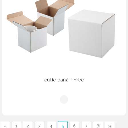
cutie cană Three
«
1
2
3
4
5
6
7
8
9