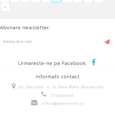
»
Abonare newsletter:
Urmareste-ne pe Facebook:
Informatii contact
Str. Garoafei, nr, 21, Baia Mare, Maramures
0735511942
office@promorom.ro