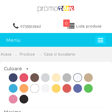
0
0735511942
Lista produse
Meniu
Toggl
naviga
Acasa
Produse
Casa si bucatarie
Culoare